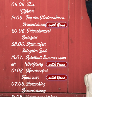
06.06. Flax
Gifhorn
14.06. Tag der Niedersachsen
Braunschweig
with Band
20.06. Privatkonzert
Bielefeld
28.06. Altstadtfest
Salzgitter Bad
13.07. Autostadt Summer open
air Wolfsburg
with Band
01.08. Maschseefest
Hannover
with Band
07.08. Herzschlag
Braunschweig
13.08. Sommernachtskino
Braunschweig
22.08. Altstadtfest
Gifhorn
02.09. Kultur im Zelt